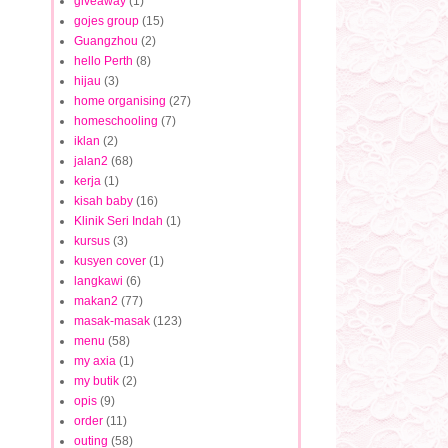
giveaway
(1)
gojes group
(15)
Guangzhou
(2)
hello Perth
(8)
hijau
(3)
home organising
(27)
homeschooling
(7)
iklan
(2)
jalan2
(68)
kerja
(1)
kisah baby
(16)
Klinik Seri Indah
(1)
kursus
(3)
kusyen cover
(1)
langkawi
(6)
makan2
(77)
masak-masak
(123)
menu
(58)
my axia
(1)
my butik
(2)
opis
(9)
order
(11)
outing
(58)