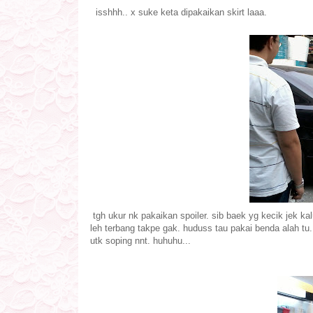
isshhh.. x suke keta dipakaikan skirt laaa.
tgh ukur nk pakaikan spoiler. sib baek yg kecik jek k
leh terbang takpe gak. huduss tau pakai benda alah tu
utk soping nnt. huhuhu...