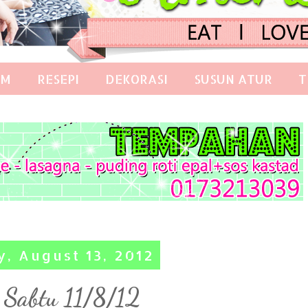
AM
RESEPI
DEKORASI
SUSUN ATUR
T
, August 13, 2012
 Sabtu 11/8/12