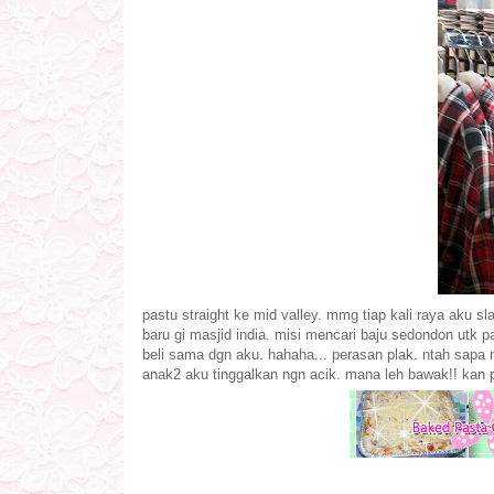
pastu straight ke mid valley. mmg tiap kali raya aku s
baru gi masjid india. misi mencari baju sedondon utk pa
beli sama dgn aku. hahaha... perasan plak. ntah sapa n
anak2 aku tinggalkan ngn acik. mana leh bawak!! kan p