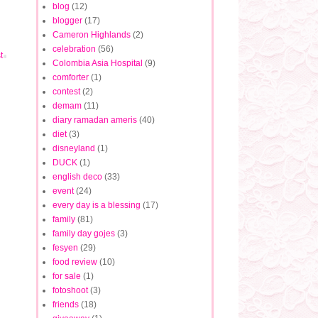
blog
(12)
blogger
(17)
Cameron Highlands
(2)
celebration
(56)
t
Colombia Asia Hospital
(9)
comforter
(1)
contest
(2)
demam
(11)
diary ramadan ameris
(40)
diet
(3)
disneyland
(1)
DUCK
(1)
english deco
(33)
event
(24)
every day is a blessing
(17)
family
(81)
family day gojes
(3)
fesyen
(29)
food review
(10)
for sale
(1)
fotoshoot
(3)
friends
(18)