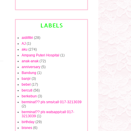
LABELS
aidilfitri
(28)
AJ
(1)
aku
(274)
Ampang Puteri Hospital
(1)
anak-anak
(72)
anniversary
(5)
Bandung
(1)
banjir
(3)
bebel
(17)
bercuti
(56)
berkebun
(3)
berminat?? pls sms/call 017-3213039
(2)
berminat?? pls watsapp/call 017-
3213039
(1)
birthday
(29)
bisnes
(6)