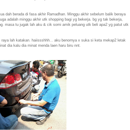
ua dah berada di fasa akhir Ramadhan. Minggu akhir sebelum balik beraya
uga adalah minggu akhir utk shopping bagi yg bekerja. bg yg tak bekerja,
ing. masa tu jugak lah aku & cik somi amik peluang utk beli apa2 yg patut utk
tk raya lah katakan. haiissshhh... aku benornya x suka si keta mekap2 letak
minat dia kalu dia minat menda laen haru biru nnt.