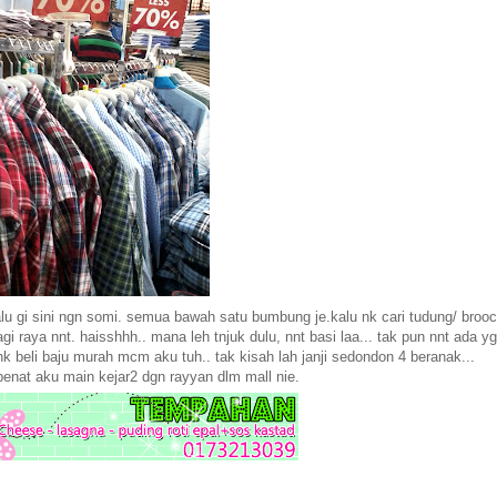
lalu gi sini ngn somi. semua bawah satu bumbung je.kalu nk cari tudung/ broo
gi raya nnt. haisshhh.. mana leh tnjuk dulu, nnt basi laa... tak pun nnt ada yg
k beli baju murah mcm aku tuh.. tak kisah lah janji sedondon 4 beranak...
enat aku main kejar2 dgn rayyan dlm mall nie.