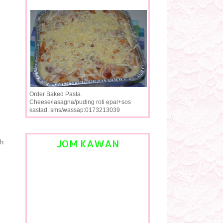
Order Baked Pasta
Cheese/lasagna/puding roti epal+sos
kastad. sms/wassap:0173213039
JOM KAWAN
ch