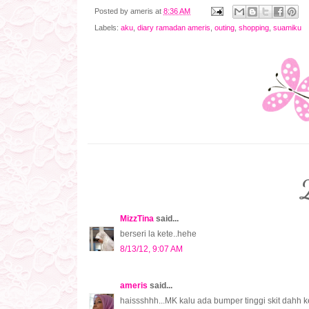
Posted by
ameris
at
8:36 AM
Labels:
aku
,
diary ramadan ameris
,
outing
,
shopping
,
suamiku
MizzTina
said...
berseri la kete..hehe
8/13/12, 9:07 AM
ameris
said...
haissshhh...MK kalu ada bumper tinggi skit dahh k