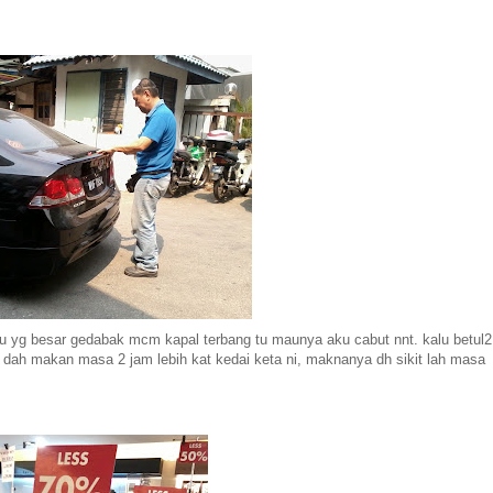
alu yg besar gedabak mcm kapal terbang tu maunya aku cabut nnt. kalu betul2
. dah makan masa 2 jam lebih kat kedai keta ni, maknanya dh sikit lah masa