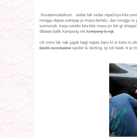
Assalamualaikum.. sedar tak sedar rupa2nya kita sem
minggu depan.sekejap je masa berlalu. dan minggu tu j
surirumah, kerja sendiri bila-bila masa pn leh gi shopp
dibawa balik kampung nnt
kampung la sgt
.
cik somi lak nak jugak bagi napas baru kt si keta ni.u
lipstik eyeshadow
spoiler & skirting. tp sib baek ni je 