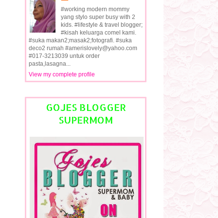
#working modern mommy
yang stylo super busy with 2
kids. #lifestyle & travel blogger;
#kisah keluarga comel kami.
#suka makan2;masak2;fotografi. #suka
deco2 rumah #amerislovely@yahoo.com
#017-3213039 untuk order
pasta,lasagna...
View my complete profile
GOJES BLOGGER
SUPERMOM