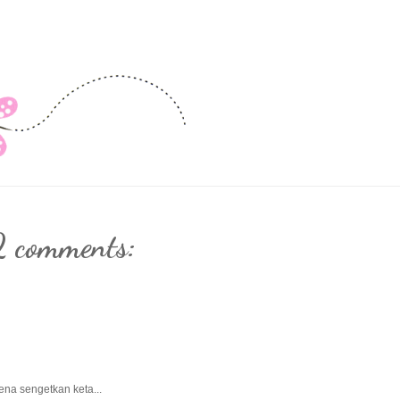
2 comments:
ena sengetkan keta...